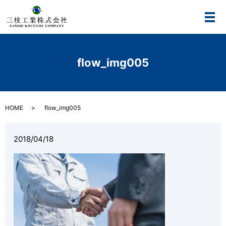
メ
flow_img005
HOME
flow_img005
2018/04/18